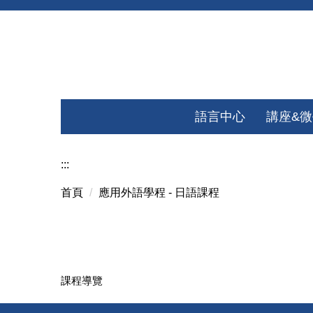
跳
到
主
要
內
容
語言中心
講座&
區
:::
首頁
應用外語學程 - 日語課程
課程導覽