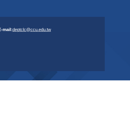
E-mail
:
deptclc@ccu.edu.tw