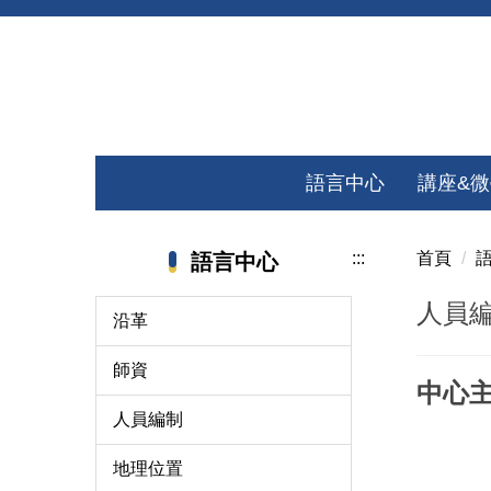
跳
到
主
要
內
容
語言中心
講座&
區
:::
首頁
語言中心
人員
沿革
師資
中心
人員編制
地理位置