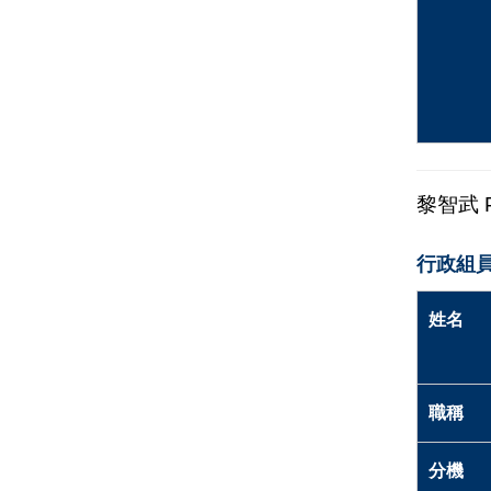
黎智武
行政組員
姓名
職稱
分機