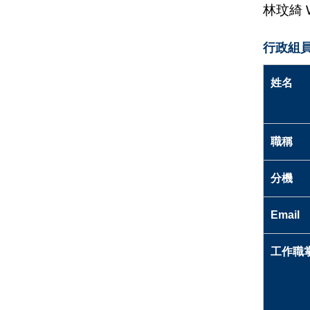
林玟綺
行政組員
姓名
職稱
分機
Email
工作職