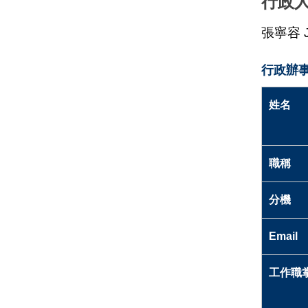
行政
張寧容
行政辦事
姓名
職稱
分機
Email
工作職