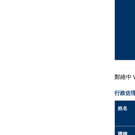
鄭維中
行政佐理
姓名
職稱