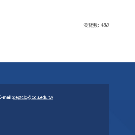
瀏覽數:
488
E-mail
:
deptclc@ccu.edu.tw