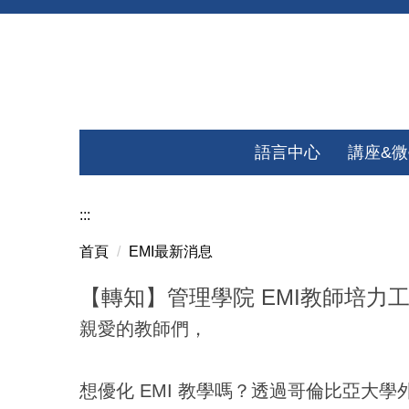
跳
到
主
要
內
容
語言中心
講座&
區
:::
首頁
EMI最新消息
【轉知】管理學院 EMI教師培力
親愛的教師們，
想優化 EMI 教學嗎？透過哥倫比亞大